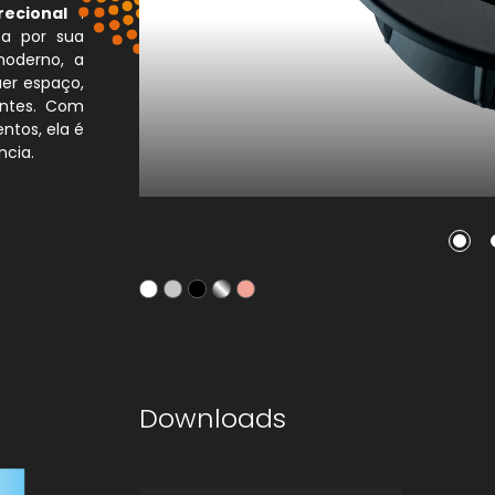
recional
.
ca por sua
moderno, a
er espaço,
entes. Com
ntos, ela é
ncia.
Downloads