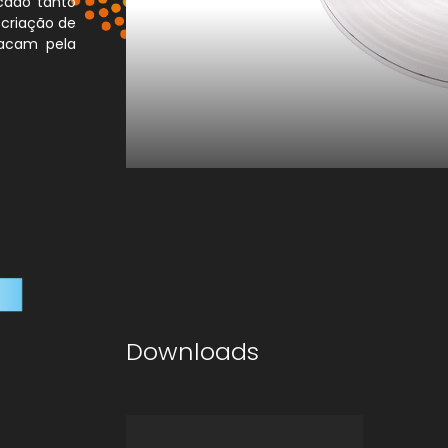
icado tanto
 criação de
tacam pela
Downloads